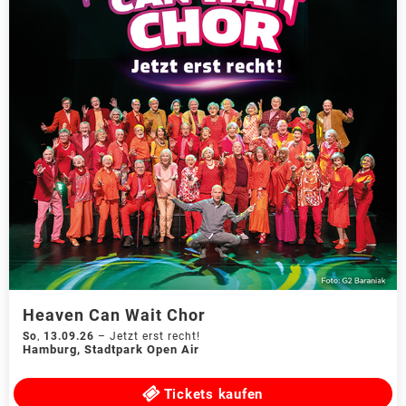
Heaven Can Wait Chor
So
,
13.09.26
–
Jetzt erst recht!
Hamburg
,
Stadtpark Open Air
Tickets kaufen