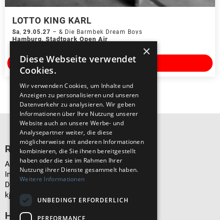
LOTTO KING KARL
Sa
,
29.05.27
–
& Die Barmbek Dream Boys
Hamburg
,
Stadtpark Open Air
×
Diese Webseite verwendet
Tickets kaufen
Cookies.
Wir verwenden Cookies, um Inhalte und
Anzeigen zu personalisieren und unseren
Datenverkehr zu analysieren. Wir geben
Informationen über Ihre Nutzung unserer
Website auch an unsere Werbe- und
Analysepartner weiter, die diese
möglicherweise mit anderen Informationen
Recht & Ordnung
kombinieren, die Sie ihnen bereitgestellt
haben oder die sie im Rahmen Ihrer
AGB
Nutzung ihrer Dienste gesammelt haben.
Impressum
Weitere Informationen
Datenschutz
kj.de
UNBEDINGT ERFORDERLICH
Hilfe & Support
PERFORMANCE